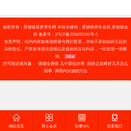
版权所有：景德镇芙梦养生网 本站关键词：景德镇养生会所,景德镇会
所 备案号：
沪ICP备2024095101号-5
免责声明：站内内容如有侵权请与我们联系，本站不承担由此引起的
法律责任。严禁发布违法违规以及低俗的言论内容，一经发现一律删
除。
51La
您可能还感兴趣： ·
拔罐全身拔 几个部位好用
·
刮痧之后疼好几天怎么
回事
·
调理内分泌的穴位
网站首页
男士会所
按摩SPA
联系我们